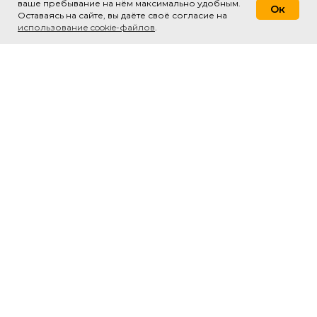
ваше пребывание на нём максимально удобным.
Oк
Оставаясь на сайте, вы даёте своё согласие на
использование cookie-файлов
.
ООО «Контек»
ИНН 7842352849
ОГРН 1077847045407
пр-т Медиков, д. 3, лит. А
г. Санкт-Петербург, 197022
Россия
Офис:
+7 (812) 611-11-41
Отдел продаж:
+7 (499) 938-
66-11