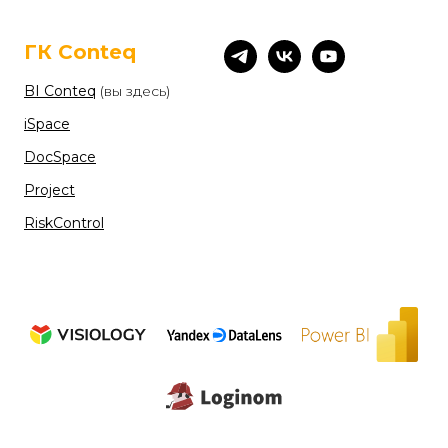
ГК Conteq
BI Conteq
(вы здесь)
iSpace
DocSpace
Project
RiskControl