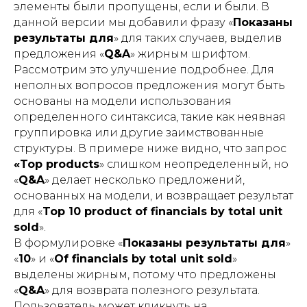
элементы были пропущены, если и были. В
данной версии мы добавили фразу «
Показаны
результаты для
» для таких случаев, выделив
предложения «
Q&A
» жирным шрифтом.
Рассмотрим это улучшение подробнее. Для
неполных вопросов предложения могут быть
основаны на модели использования
определенного синтаксиса, такие как неявная
группировка или другие заимствованные
структуры. В примере ниже видно, что запрос
«Top products
» слишком неопределенный, но
«
Q&A
» делает несколько предложений,
основанных на модели, и возвращает результат
для «
Top 10 product of financials by total unit
sold
».
В формулировке «
Показаны результаты для
»
«
10
» и «
Of financials by total unit sold
»
выделены жирным, потому что предложены
«
Q&A
» для возврата полезного результата.
Пользователь может кликнуть на